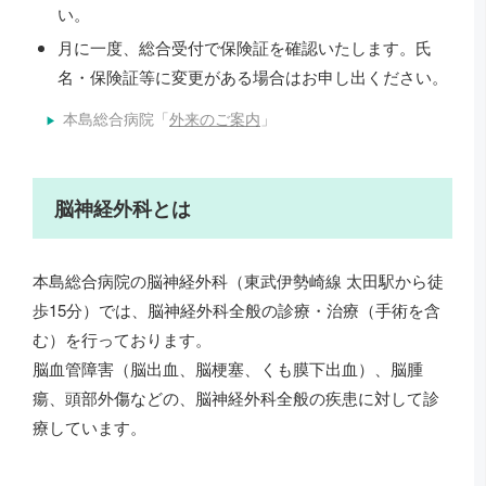
い。
月に一度、総合受付で保険証を確認いたします。氏
名・保険証等に変更がある場合はお申し出ください。
本島総合病院「
外来のご案内
」
総合案内にて、診療希望科の受診手続きを行ってください。総合案
内係が受診科の選択のお手伝いをいたします。紹介状を持参された
方は、ここで提出してください。受診手続き後、各診療科の前でお
待ちください。
脳神経外科とは
診察が終わったら、各診療科前の待合室でお待ちください。処方
箋、会計票をお渡ししますので、総合案内横の会計に進んでくださ
い。
本島総合病院の脳神経外科（東武伊勢崎線 太田駅から徒
歩15分）では、脳神経外科全般の診療・治療（手術を含
む）を行っております。
脳血管障害（脳出血、脳梗塞、くも膜下出血）、脳腫
瘍、頭部外傷などの、脳神経外科全般の疾患に対して診
療しています。