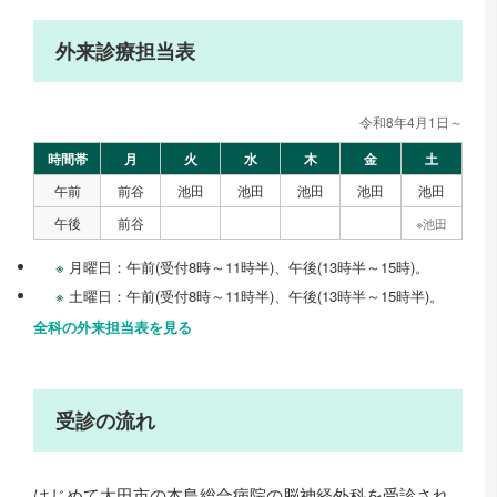
外来診療担当表
令和8年4月1日～
時間帯
月
火
水
木
金
土
午前
前谷
池田
池田
池田
池田
池田
午後
前谷
※池田
月曜日：午前(受付8時～11時半)、午後(13時半～15時)。
土曜日：午前(受付8時～11時半)、午後(13時半～15時半)。
全科の外来担当表を見る
受診の流れ
はじめて太田市の本島総合病院の脳神経外科を受診され