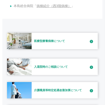
本島総合病院「
病棟紹介（西3階病棟）
」
医療型療養病棟
について
入退院時のご相談
について
介護職員等特定処遇
改善加算について