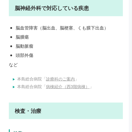
脳神経外科で対応している疾患
脳血管障害（脳出血、脳梗塞、くも膜下出血）
脳腫瘍
脳動脈瘤
頭部外傷
など
本島総合病院「
診療科のご案内
」
本島総合病院「
病棟紹介（西3階病棟）
」
検査・治療